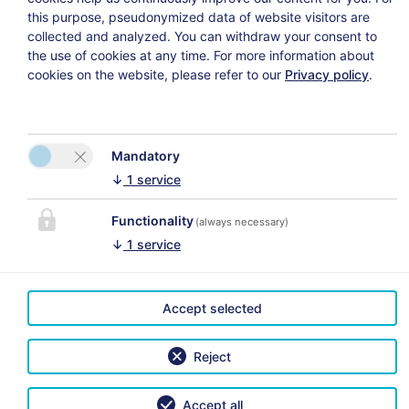
this purpose, pseudonymized data of website visitors are
collected and analyzed. You can withdraw your consent to
КОНТАКТ
the use of cookies at any time. For more information about
Hotel City Inn
cookies on the website, please refer to our
Privacy policy
.
Пожалуйста, активируйте
Elnara Aliyeva
опцию
Carnotstraße 5
«Функциональность» в
39120 Magdeburg
настройках файлов cookie
Mandatory
для правильного
↓
1
service
Телефон:
+49 391 61119 600
отображения карты.
Functionality
(always necessary)
Настройки файлов cookie
E-Mail:
↓
1
service
info@cityinnhotel.de
ССЫЛКИ
Accept selected
Reject
Выходные данные
|
Privacy Policy
|
Отозвать договор
страхования путешествий
| 2026 by
easybooking
Accept all