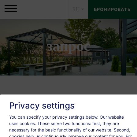
RU
БРОНИРОВАТЬ
запрос
запрос
Privacy settings
You can specify your privacy settings below.
Our website
uses cookies. These serve two functions: first, they are
necessary for the basic functionality of our website. Second,
cookies help us continuously improve our content for you. For